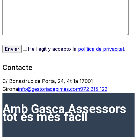
He llegit y accepto la
política de privacitat
.
Contacte
C/ Bonastruc de Porta, 24, 4t 1a 17001
Girona
info@gestoriadepimes.com
972 215 122
Amb Gasca Assessors
tot és més fàcil