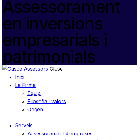
Assessorament
en inversions
empresarials i
patrimonials
Close
Inici
La Firma
Equip
Filosofia i valors
Origen
Serveis
Assessorament d’empreses